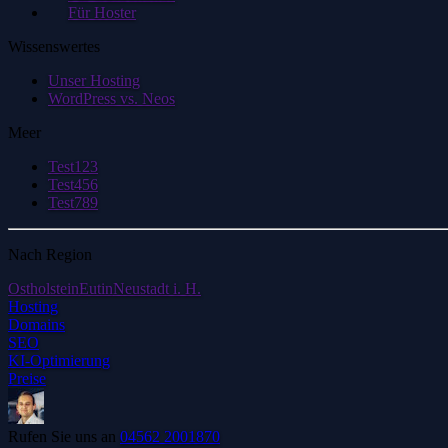
Für Hoster
Wissenswertes
Unser Hosting
WordPress vs. Neos
Meer
Test123
Test456
Test789
Nach Region
Ostholstein
Eutin
Neustadt i. H.
Hosting
Domains
SEO
KI-Optimierung
Preise
Rufen Sie uns an
04562 2001870