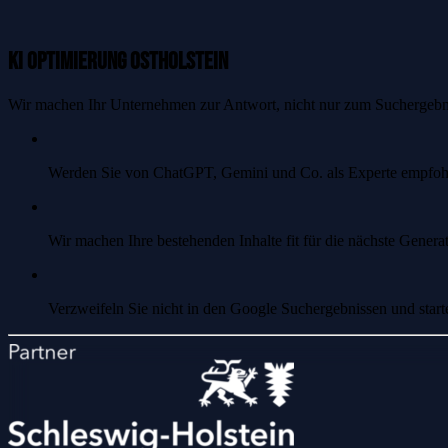
KI Optimierung Ostholstein
Wir machen Ihr Unternehmen zur Antwort, nicht nur zum Suchergebn
Werden Sie von ChatGPT, Gemini und Co. als Experte empfoh
Wir machen Ihre bestehenden Inhalte fit für die nächste Genera
Verzweifeln Sie nicht in den Google Suchergebnissen und star