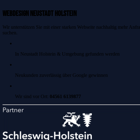
Webdesign Neustadt Holstein
Wir unterstützen Sie mit einer starken Webseite nachhaltig mehr Anf
suchen.
In Neustadt Holstein & Umgebung gefunden werden
Neukunden zuverlässig über Google gewinnen
Wir sind vor Ort:
04561 6139877