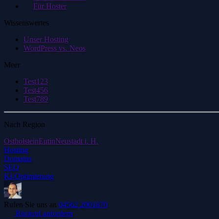
Für Hoster
Wissenswertes
Unser Hosting
WordPress vs. Neos
Meer
Test123
Test456
Test789
Nach Region
Ostholstein
Eutin
Neustadt i. H.
Hosting
Domains
SEO
KI-Optimierung
Rufen Sie uns an
04562 2001870
Rückruf anfordern