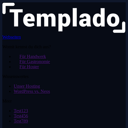
Webseiten
Womit kennst du dich aus?
Für Handwerk
Für Gastronomie
Für Hoster
Wissenswertes
Unser Hosting
WordPress vs. Neos
Meer
Test123
Test456
Test789