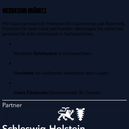
Webdesign Grömitz
Wir bauen spezialisierte Webseiten für Gastronomie und Handwerk.
Erreichen Sie mehr Gäste und Kunden, überzeugen Sie online und
genießen Sie hohe Sichtbarkeit in Suchmaschinen.
Maximale
Sichtbarkeit
in Suchmaschinen
Gewinnen
Sie kaufbereite Neukunden über Google
Unser Firmensitz:
Kurpromenade 48, Grömitz