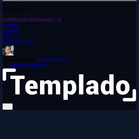
Nach Region
Ostholstein
Eutin
Neustadt i. H.
Hosting
Domains
SEO
KI-Optimierung
Rufen Sie uns an
04562 2001870
Rückruf anfordern