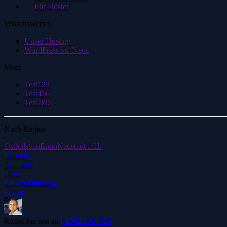
Für Hoster
Wissenswertes
Unser Hosting
WordPress vs. Neos
Meer
Test123
Test456
Test789
Nach Region
Ostholstein
Eutin
Neustadt i. H.
Hosting
Domains
SEO
KI-Optimierung
Preise
Rufen Sie uns an
04562 2001870