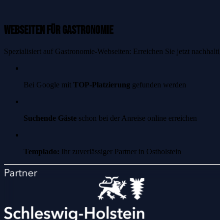
Webseiten für Gastronomie
Spezialisiert auf Gastronomie-Webseiten: Erreichen Sie jetzt nachhalt
Bei Google mit
TOP-Platzierung
gefunden werden
Suchende Gäste
schon bei der Anreise online erreichen
Templado:
Ihr zuverlässiger Partner in Ostholstein