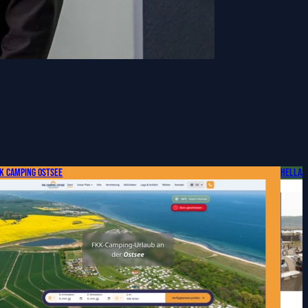
K Camping Ostsee
Hellas