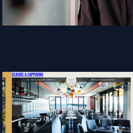
SeaSide & CappuVino